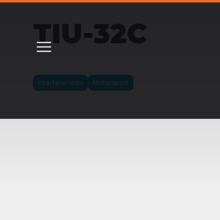
TIU-32C
Interface units
Motorsport